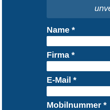
unve
Name *
Firma *
E-Mail *
Mobilnummer *