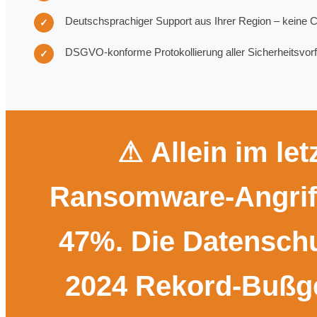
Deutschsprachiger Support aus Ihrer Region – keine C
✓
DSGVO-konforme Protokollierung aller Sicherheitsvorfä
✓
⚠ Allein im let
Ransomware-Angrif
47%. Die Datensch
2024 Rekord-Bußge